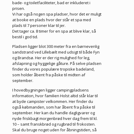
bade- og toiletfaciliteter, bad er inkluderet i
prisen.
Vi har også nogen spa pladser, hvor det er muligt
at booke en plads hvor der står et spa med
plads til 7 personer klar til jer.
Det tager ca. 8 timer for en spa at blive klar, så
bestil i god tid.
Pladsen ligger blot 300 meter fra en børnevenlig
sandstrand ved Lillebælt med udsigt til både Fyn
og Brandsø. Her er der rig mulighed for leg,
afslapning og hyggelige gåture. På selve pladsen
finder du vores populære tropiske badeland,
som holder åbent fra påske til midten af
september.
I hovedbygningen ligger campingpladsens
information, hvor familien Holst altid står klar til
at byde campister velkommen. Her finder du
også købmanden, som har åbent fra påske til
september. Her kan du handle dagligvarer og
nyde friskbagt morgenbrød hver dag frem til kl.
10 – samt franskbrød og rugbrød til frokosten.
Skal du bruge noget uden for åbningstiden, så