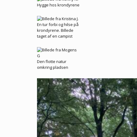
Hygge hos krondyrene
En tur forbi og hilse på
krondyrene. Billede
taget af en campist
Den flotte natur
omkring pladsen