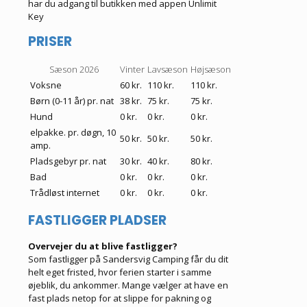
har du adgang til butikken med appen Unlimit
Key
PRISER
Sæson 2026
Vinter
Lavsæson
Højsæson
Voksne
60 kr.
110 kr.
110 kr.
Børn (0-11 år) pr. nat
38 kr.
75 kr.
75 kr.
Hund
0 kr.
0 kr.
0 kr.
elpakke. pr. døgn, 10
50 kr.
50 kr.
50 kr.
amp.
Pladsgebyr pr. nat
30 kr.
40 kr.
80 kr.
Bad
0 kr.
0 kr.
0 kr.
Trådløst internet
0 kr.
0 kr.
0 kr.
FASTLIGGER PLADSER
Overvejer du at blive fastligger?
Som fastligger på Sandersvig Camping får du dit
helt eget fristed, hvor ferien starter i samme
øjeblik, du ankommer. Mange vælger at have en
fast plads netop for at slippe for pakning og