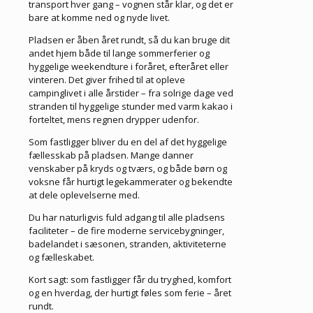
transport hver gang – vognen står klar, og det er
bare at komme ned og nyde livet.
Pladsen er åben året rundt, så du kan bruge dit
andet hjem både til lange sommerferier og
hyggelige weekendture i foråret, efteråret eller
vinteren. Det giver frihed til at opleve
campinglivet i alle årstider – fra solrige dage ved
stranden til hyggelige stunder med varm kakao i
forteltet, mens regnen drypper udenfor.
Som fastligger bliver du en del af det hyggelige
fællesskab på pladsen. Mange danner
venskaber på kryds og tværs, og både børn og
voksne får hurtigt legekammerater og bekendte
at dele oplevelserne med.
Du har naturligvis fuld adgang til alle pladsens
faciliteter – de fire moderne servicebygninger,
badelandet i sæsonen, stranden, aktiviteterne
og fælleskabet.
Kort sagt: som fastligger får du tryghed, komfort
og en hverdag, der hurtigt føles som ferie – året
rundt.