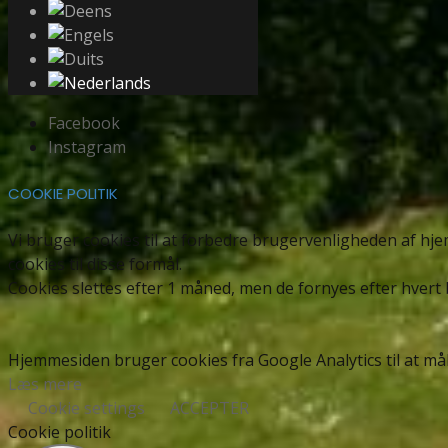
Facebook
Instagram
COOKIE POLITIK
Vi bruger cookies til at forbedre brugervenligheden af hj
cookies til disse formål.
Cookies slettes efter 1 måned, men de fornyes efter hvert
Hjemmesiden bruger cookies fra Google Analytics til at mål
Læs mere
Cookie settings
ACCEPTER
Cookie politik