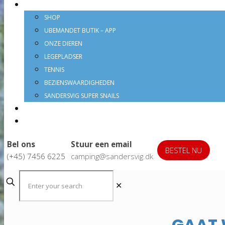
STANDPLAATSINFO
SHOP
UBEMANDET BUTIK – APP
ONZE DIEREN
LEGEPLADSER
TENNIS
BEZIENSWAARDIGHEDEN
SANDERSVIG SUPER SNAILS
SHOP
OPENINGSTIJDEN
Bel ons
Stuur een email
BESTEL NU
(+45) 7456 6225
camping@sandersvig.dk
✕
GAAT 