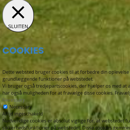
SLUITEN
COOKIES
Dette websted bruger cookies til at forbedre din oplevelse 
grundlæggende funktioner på webstedet.
Vi bruger også tredjepartscookies, der hjælper os med at
har også muligheden for at fravælge disse cookies. Fravæl
Necessary
Necessary
Altijd ingeschakeld
Nødvendige cookies er absolut vigtige for, at webstedet f
sikkerhedsfunktioner på webstedet. Disse cookies gemmer