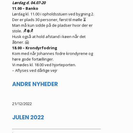
Lørdag d. 04.07-20
11.00 – Banko
Lørdag kl. 11.00 i opholdsstuen ved bygning 2.
Der er plads 30 personer, først til mølle ⏳
Man må kun sidde på de pladser hvor der er
stole. 🪑⛔🪑
Husk også at hold afstand i køen når det
åbner. 🤗
18.00 – Krondyrfodring
Kom med når Johannes fodre krondyrene og
høre gode fortællinger.
Vi mødes kl. 18.00 ved hjorteporten.
– Aflyses ved dårlige vejr
ANDRE NYHEDER
21/12/2022
JULEN 2022