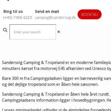
Ring til os
Send en mail
BOOK NU
(+45) 7456 6225
camping@sandersvig.dk
✕
Sandersvig Camping & Tropeland er en moderne familieplads
minutters kørsel fra motorvej E45 afkørslen ved Unesco by
Bare 300 m fra Campingpladsen ligger en børnevenlig sands
og det dejlige tropeland som er åben hele sæsonen.
Sandersvig Camping & Tropeland er åben hele året rundt.
Campingpladsens information ligger i hovedbygningen. Her
I vores minimarkedet udbyder vi de almindelige fornøden