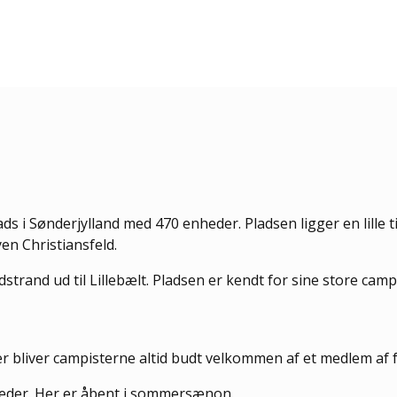
 i Sønderjylland med 470 enheder. Pladsen ligger en lille t
en Christiansfeld.
trand ud til Lillebælt. Pladsen er kendt for sine store ca
 bliver campisterne altid budt velkommen af et medlem af f
heder. Her er åbent i sommersænon.