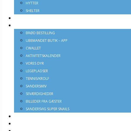
HYTTER
SHELTER
BADELAND
INFO
BRØD BESTILLING
UBEMANDET BUTIK – APP
CWALLET
AKTIVITETSKALENDER
VORES DYR
LEGEPLADSER
TENNIS/KROLF
SANDERSMIV
SEVÆRDIGHEDER
BILLEDER FRA GÆSTER
SANDERSVIG SUPER SNAILS
SHOP
BOOK
ÅBNINGSTIDER