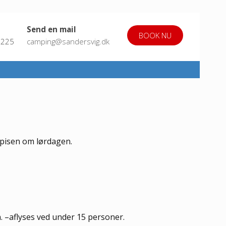
Send en mail
BOOK NU
6225
camping@sandersvig.dk
spisen om lørdagen.
en. –aflyses ved under 15 personer.