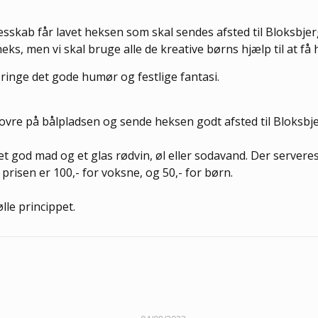
lesskab får lavet heksen som skal sendes afsted til Bloksbje
 heks, men vi skal bruge alle de kreative børns hjælp til at 
bringe det gode humør og festlige fantasi.
ål ovre på bålpladsen og sende heksen godt afsted til Bloksbjer
get god mad og et glas rødvin, øl eller sodavand. Der server
 prisen er 100,- for voksne, og 50,- for børn.
mølle princippet.