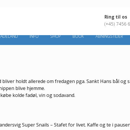
Ring til os
(+45) 7456 
BADELAND
INFO
SHOP
BOOK
ÅBNINGSTIDER
bliver holdt allerede om fredagen pga. Sankt Hans bål og 
chippen blive hjemme.
t købe kolde fadøl, vin og sodavand.
 Sandersvig Super Snails – Stafet for livet. Kaffe og te i paus