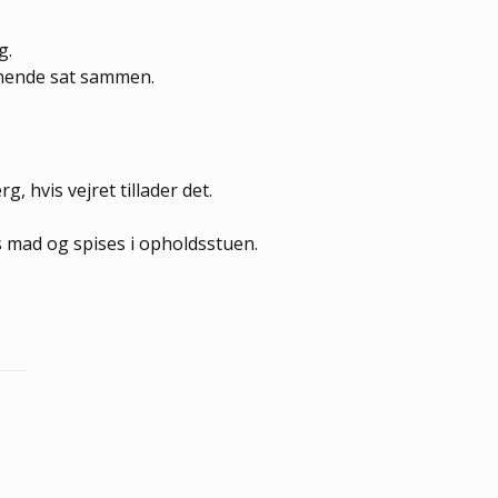
rg.
få hende sat sammen.
g, hvis vejret tillader det.
es mad og spises i opholdsstuen.