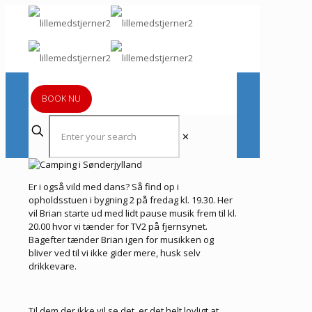
BOOK NU
✕
Er i også vild med dans? Så find op i
opholdsstuen i bygning 2 på fredag kl. 19.30. Her
vil Brian starte ud med lidt pause musik frem til kl.
20.00 hvor vi tænder for TV2 på fjernsynet.
Bagefter tænder Brian igen for musikken og
bliver ved til vi ikke gider mere, husk selv
drikkevare.
Til dem der ikke vil se det, er det helt lovligt at