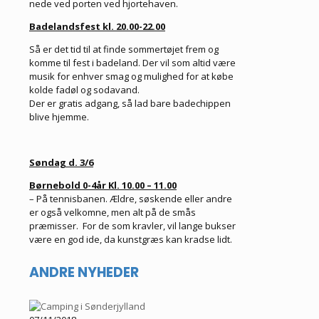
nede ved porten ved hjortehaven.
Badelandsfest kl. 20.00-22.00
Så er det tid til at finde sommertøjet frem og
komme til fest i badeland. Der vil som altid være
musik for enhver smag og mulighed for at købe
kolde fadøl og sodavand.
Der er gratis adgang, så lad bare badechippen
blive hjemme.
Søndag d. 3/6
Børnebold 0-4år Kl. 10.00 – 11.00
– På tennisbanen. Ældre, søskende eller andre
er også velkomne, men alt på de smås
præmisser. For de som kravler, vil lange bukser
være en god ide, da kunstgræs kan kradse lidt.
ANDRE NYHEDER